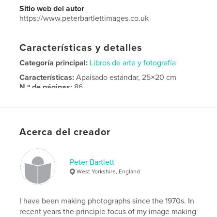
Sitio web del autor
https://www.peterbartlettimages.co.uk
Características y detalles
Categoría principal:
Libros de arte y fotografía
Características:
Apaisado estándar, 25×20 cm
N.º de páginas:
86
Fecha de publicación:
feb. 19, 2025
Idioma
English
Palabras clave
Acerca del creador
,
,
landscape
urban
banal
Peter Bartlett
West Yorkshire, England
I have been making photographs since the 1970s. In
recent years the principle focus of my image making