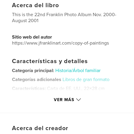
Acerca del libro
This is the 22nd Franklin Photo Album Nov. 2000-
August 2001
Sitio web del autor
https://www.jfranklinart.com/copy-of-paintings
Características y detalles
Categoría principal:
Historia/Árbol familiar
Categorías adicionales
Libros de gran formato
Características:
Carta de EE. UU., 22×28 cm
N.º de páginas:
88
VER MÁS
Fecha de publicación:
sep. 12, 2024
Idioma
English
Palabras clave
Acerca del creador
,
,
,
album
photograph
family
franklin