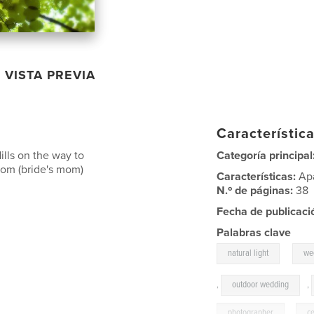
VISTA PREVIA
Característica
ills on the way to
Categoría principal
mom (bride's mom)
Características:
Ap
N.º de páginas:
38
Fecha de publicaci
Palabras clave
,
natural light
we
,
outdoor wedding
,
photographer
,
c