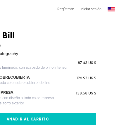
Regístrate
Iniciar sesión
Bill
n
hotography
87.43 US $
 y laminada, con acabado de brillo intenso.
SOBRECUBIERTA
126.93 US $
odo color sobre cubierta de lino
MPRESA
138.68 US $
a con diseño a todo color impreso
l forro exterior