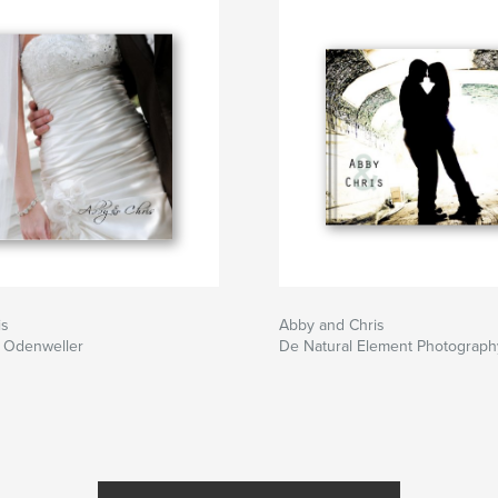
is
Abby and Chris
 Odenweller
De Natural Element Photograph