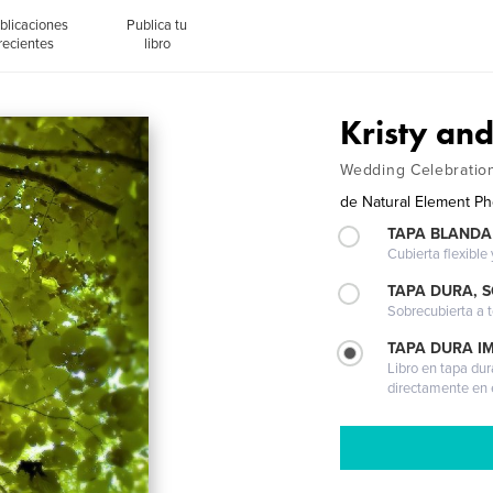
blicaciones
Publica tu
recientes
libro
Kristy and 
Wedding Celebratio
de
Natural Element P
TAPA BLANDA
Cubierta flexible
TAPA DURA, 
Sobrecubierta a t
TAPA DURA I
Libro en tapa dur
directamente en e