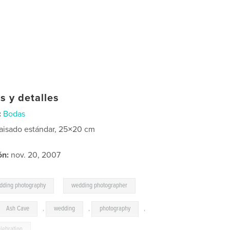
s y detalles
:
Bodas
aisado estándar, 25×20 cm
ón:
nov. 20, 2007
,
dding photography
wedding photographer
Ash Cave
,
wedding
,
photography
,
elebration