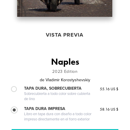
VISTA PREVIA
Naples
2023 Edition
de
Vladimir Korostyshevskiy
TAPA DURA, SOBRECUBIERTA
55.16 US $
Sobrecubierta a todo color sobre cubierta
de lino
TAPA DURA IMPRESA
58.16 US $
Libro en tapa dura con diseño a todo color
impreso directamente en el forro exterior