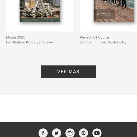
Miami 2025
Perfect Art Cyprus
De Vladimir Korostyshevskiy
De Vladimir Korostyshevskiy
VER MÁS