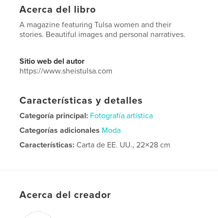
Acerca del libro
A magazine featuring Tulsa women and their
stories. Beautiful images and personal narratives.
Sitio web del autor
https://www.sheistulsa.com
Características y detalles
Categoría principal:
Fotografía artística
Categorías adicionales
Moda
Características:
Carta de EE. UU., 22×28 cm
N.º de páginas:
88
Fecha de publicación:
jun. 10, 2023
Idioma
English
Acerca del creador