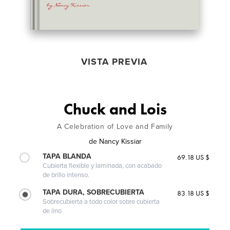
VISTA PREVIA
Chuck and Lois
A Celebration of Love and Family
de
Nancy Kissiar
TAPA BLANDA
69.18 US $
Cubierta flexible y laminada, con acabado
de brillo intenso.
TAPA DURA, SOBRECUBIERTA
83.18 US $
Sobrecubierta a todo color sobre cubierta
de lino