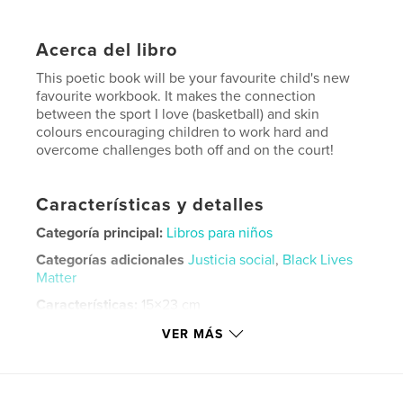
Acerca del libro
This poetic book will be your favourite child's new
favourite workbook. It makes the connection
between the sport I love (basketball) and skin
colours encouraging children to work hard and
overcome challenges both off and on the court!
Características y detalles
Categoría principal:
Libros para niños
Categorías adicionales
Justicia social
,
Black Lives
Matter
Características:
15×23 cm
N.º de páginas:
50
VER MÁS
ISBN
Tapa dura impresa: 9781006698477
Fecha de publicación:
jul. 22, 2021