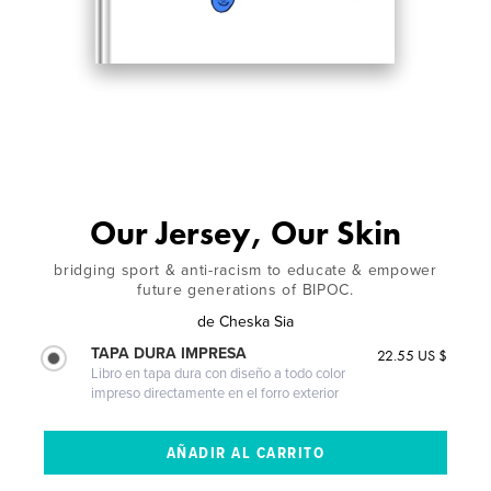
Our Jersey, Our Skin
bridging sport & anti-racism to educate & empower
future generations of BIPOC.
de
Cheska Sia
TAPA DURA IMPRESA
22.55 US $
Libro en tapa dura con diseño a todo color
impreso directamente en el forro exterior