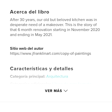
Acerca del libro
After 30 years, our old but beloved kitchen was in
desperate need of a makeover. This is the story of
that 6 month renovation starting in November 2020
and ending in May 2021.
Sitio web del autor
https://www.jfranklinart.com/copy-of-paintings
Características y detalles
Categoría principal:
Arquitectura
Categorías adicionales
Libros de gran formato
,
Libros de arte y fotografía
VER MÁS
Características:
Carta de EE. UU., 22×28 cm
N.º de páginas:
128
Fecha de publicación:
jul. 19, 2021