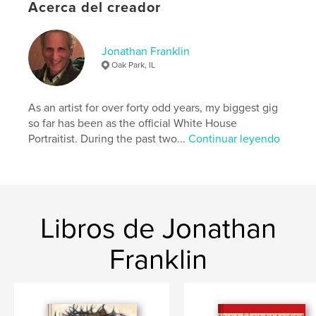
Acerca del creador
Idioma
English
Palabras clave
Jonathan Franklin
,
,
architecture
interior design
kitchen
Oak Park, IL
As an artist for over forty odd years, my biggest gig
so far has been as the official White House
Portraitist. During the past two...
Continuar leyendo
Libros de Jonathan
Franklin