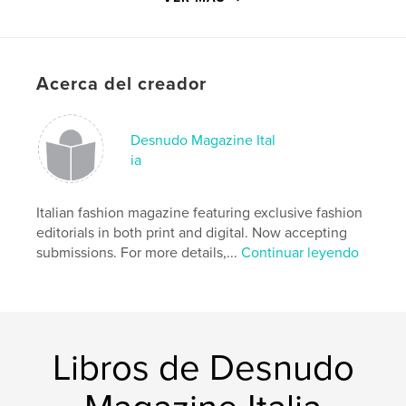
Categorías adicionales
Modelo/Modelado
,
Libros
de arte y fotografía
Características:
Carta de EE. UU., 22×28 cm
N.º de páginas:
164
Acerca del creador
Fecha de publicación:
abr. 14, 2021
Idioma
Italian
Desnudo Magazine Ital
Palabras clave
ia
,
,
,
designer
entertainment
art
Italian fashion magazine featuring exclusive fashion
,
photography
fashion
editorials in both print and digital. Now accepting
submissions. For more details,...
Continuar leyendo
Libros de Desnudo