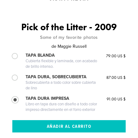
Pick of the Litter - 2009
Some of my favorite photos
de
Maggie Russell
TAPA BLANDA
79.00 US $
Cubierta flexible y laminada, con acabado
de brillo intenso.
TAPA DURA, SOBRECUBIERTA
87.00 US $
Sobrecubierta a todo color sobre cubierta
de lino
TAPA DURA IMPRESA
91.00 US $
Libro en tapa dura con diseño a todo color
impreso directamente en el forro exterior