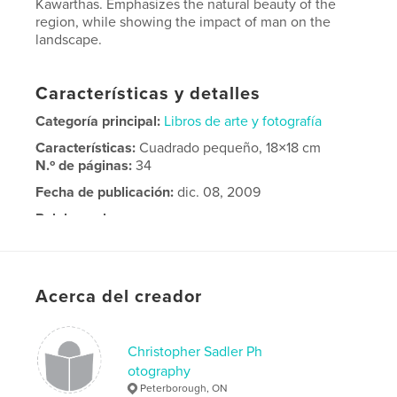
Kawarthas. Emphasizes the natural beauty of the
region, while showing the impact of man on the
landscape.
Características y detalles
Categoría principal:
Libros de arte y fotografía
Características:
Cuadrado pequeño, 18×18 cm
N.º de páginas:
34
Fecha de publicación:
dic. 08, 2009
Palabras clave
,
,
,
Landscapes
Sunset
Twilight
,
Kawarthas
Haliburton
Acerca del creador
Christopher Sadler Ph
otography
Peterborough, ON