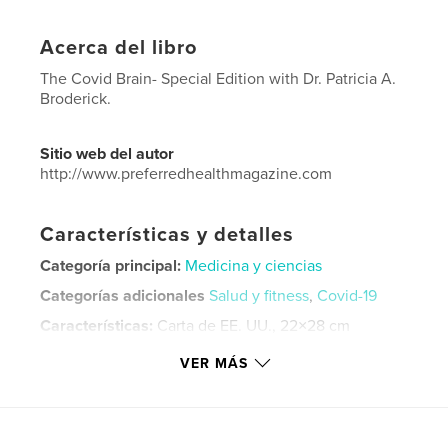
Acerca del libro
The Covid Brain- Special Edition with Dr. Patricia A.
Broderick.
Sitio web del autor
http://www.preferredhealthmagazine.com
Características y detalles
Categoría principal:
Medicina y ciencias
Categorías adicionales
Salud y fitness
,
Covid-19
Características:
Carta de EE. UU., 22×28 cm
N.º de páginas:
72
VER MÁS
Fecha de publicación:
ene. 25, 2021
Idioma
English
Palabras clave