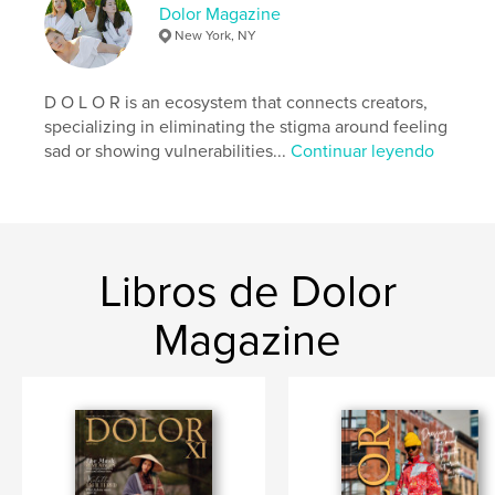
Dolor Magazine
,
dolor magazine
dolormagazine
New York, NY
D O L O R is an ecosystem that connects creators,
specializing in eliminating the stigma around feeling
sad or showing vulnerabilities...
Continuar leyendo
Libros de Dolor
Magazine