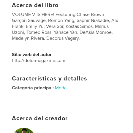
Acerca del libro
VOLUME V IS HERE! Featuring Chase Brown ,
Garçon Sauvage, Romon Yang, Saphir Niakadie, Alx
Frank, Emily Yu, Vera’Sor, Kostas Simos, Marius
Uzoni, Tomeo Ross, Yanace Yan, DeAsia Monroe,
Madelyn Rivera, Decorus Vagary.
Sitio web del autor
http://dolormagazine.com
Características y detalles
Categoría principal:
Moda
Características:
Carta de EE. UU., 22×28 cm
N.º de páginas:
44
Fecha de publicación:
jul. 28, 2020
Acerca del creador
Idioma
English
Palabras clave