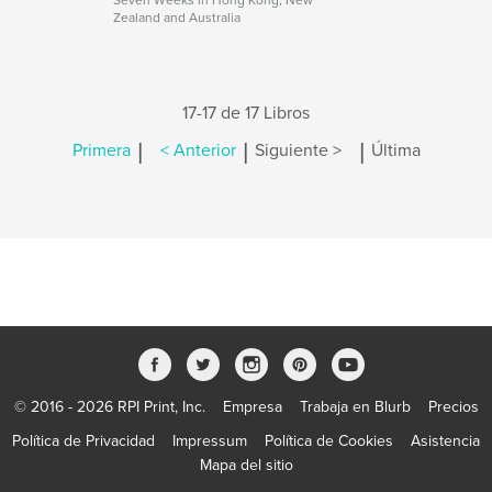
Seven Weeks in Hong Kong, New
Zealand and Australia
17-17 de 17 Libros
|
|
|
Primera
< Anterior
Siguiente >
Última
© 2016 - 2026 RPI Print, Inc.
Empresa
Trabaja en Blurb
Precios
Política de Privacidad
Impressum
Política de Cookies
Asistencia
Mapa del sitio