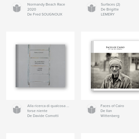
Normandy Beach Race
Surfaces (2)
2020
De Brigitte
De Fred SOUGNOUX
LEMERY
Alla ricerca di qualcosa ...
Faces of Cairo
forse niente
De Ilan
De Davide Comotti
Wittenberg