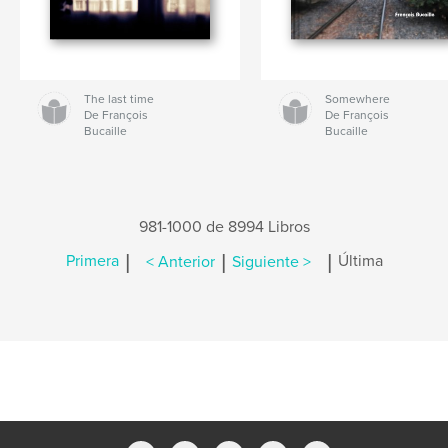
The last time
Somewhere
De François
De François
Bucaille
Bucaille
981-1000 de 8994 Libros
|
|
|
Primera
< Anterior
Siguiente >
Última