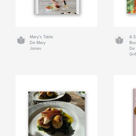
Mary's Table
A S
De Mary
Bo
Jones
De 
Grif