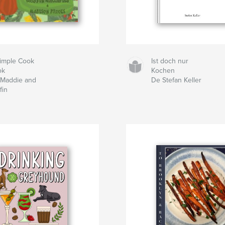
imple Cook
Ist doch nur
ok
Kochen
Maddie and
De Stefan Keller
fin