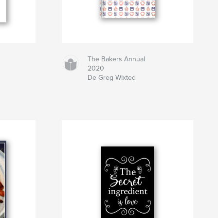
The Bakers Annual
2020
De Greg WIxted