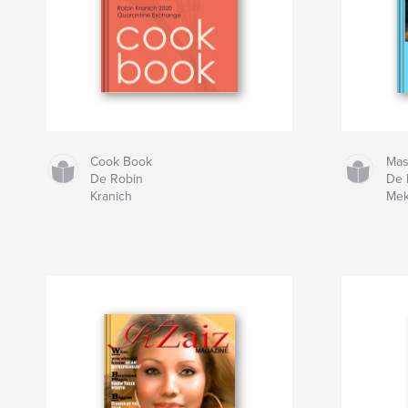
Cook Book
Mas
De Robin
De 
Kranich
Mek