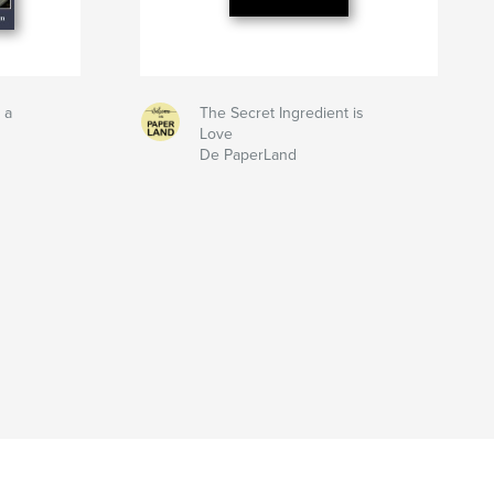
 a
The Secret Ingredient is
Love
De PaperLand