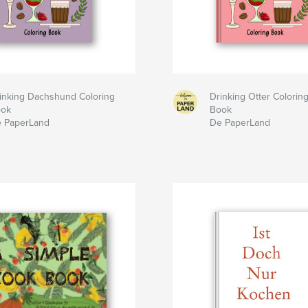
inking Dachshund Coloring
Drinking Otter Colorin
ook
Book
 PaperLand
De PaperLand