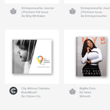
EntrepreneuHer Journal
EntrepreneuHer Jour
| Premiere Fall Issue
| Premiere Issue
De Billy Whittaker
De EntrepreneuHer
City Without Orphans
BigMa Chris
BrandBook®
De Velez
De Citizen+Co.
Wilmoth