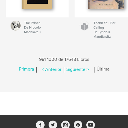
The Prince
Thank You For
De Niccolo
Calling
Machiavelli
De Lynda K.
Mandlawitz
981-1000 de 17648 Libros
|
|
|
Primera
< Anterior
Siguiente >
Última