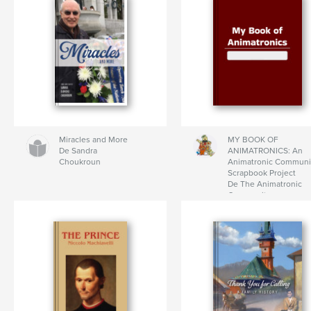
Miracles and More
MY BOOK OF
De Sandra
ANIMATRONICS: An
Choukroun
Animatronic Communi
Scrapbook Project
De The Animatronic
Community