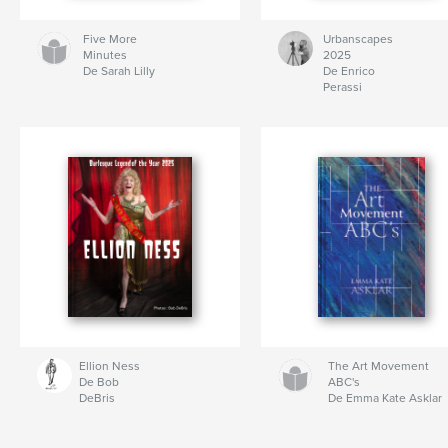
Five More
Urbanscapes
Minutes
2025
De Sarah Lilly
De Enrico
Perassi
Ellion Ness
The Art Movement
De Bob
ABC's
DeBris
De Emma Kate Asklar