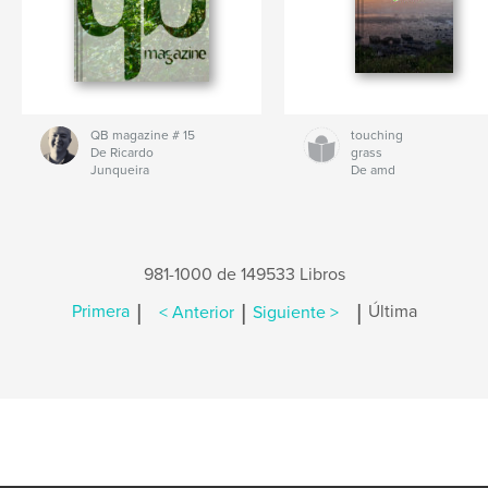
QB magazine # 15
touching
De Ricardo
grass
Junqueira
De amd
981-1000 de 149533 Libros
|
|
|
Primera
< Anterior
Siguiente >
Última