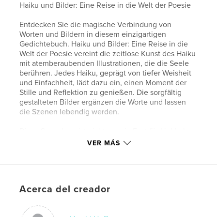
Haiku und Bilder: Eine Reise in die Welt der Poesie
Entdecken Sie die magische Verbindung von
Worten und Bildern in diesem einzigartigen
Gedichtebuch. Haiku und Bilder: Eine Reise in die
Welt der Poesie vereint die zeitlose Kunst des Haiku
mit atemberaubenden Illustrationen, die die Seele
berühren. Jedes Haiku, geprägt von tiefer Weisheit
und Einfachheit, lädt dazu ein, einen Moment der
Stille und Reflektion zu genießen. Die sorgfältig
gestalteten Bilder ergänzen die Worte und lassen
die Szenen lebendig werden.
Diese Sammlung ist nicht nur ein Fest für Liebhaber
der japanischen Poesie, sondern auch ein
VER MÁS
inspirierendes Werk für Künstler und Träumer aller
Art. Lassen Sie sich von der Schönheit und
Harmonie von Wort und Bild verzaubern und
tauchen Sie ein in eine Welt der ästhetischen
Acerca del creador
Poesie.